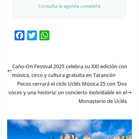
Consulta la agenda completa
F
T
W
a
w
h
c
itt
at
e
er
s
Caño-On Festival 2025 celebra su XXI edición con
b
A
música, circo y cultura gratuita en Tarancón
o
p
Pecos cerrará el ciclo Uclés Música 25 con ‘Dos
o
p
voces y una historia’ un concierto inolvidable en el
Monasterio de Uclés
k