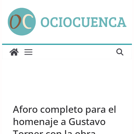
Saltar
al
contenido
UNCATEGORIZED
Aforo completo para el
homenaje a Gustavo
Torner con la obra