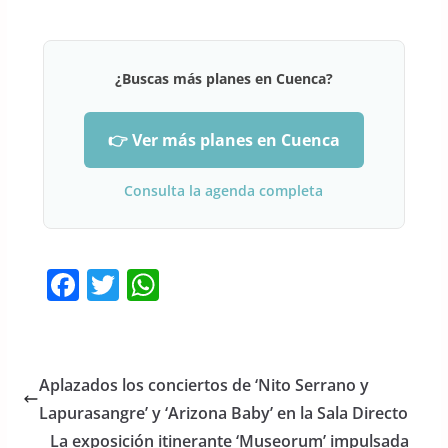
¿Buscas más planes en Cuenca?
👉 Ver más planes en Cuenca
Consulta la agenda completa
F
T
W
a
w
h
c
itt
at
e
er
s
Aplazados los conciertos de ‘Nito Serrano y
b
A
Lapurasangre’ y ‘Arizona Baby’ en la Sala Directo
o
p
La exposición itinerante ‘Museorum’ impulsada