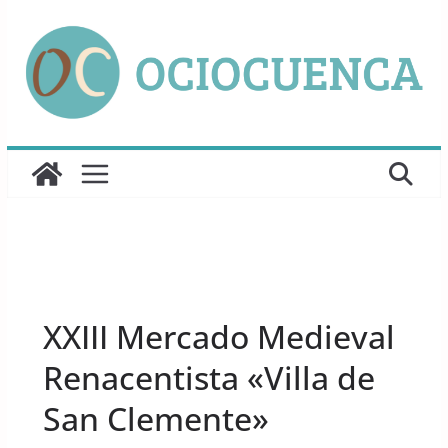
Saltar
al
contenido
UNCATEGORIZED
XXIII Mercado Medieval
Renacentista «Villa de
San Clemente»