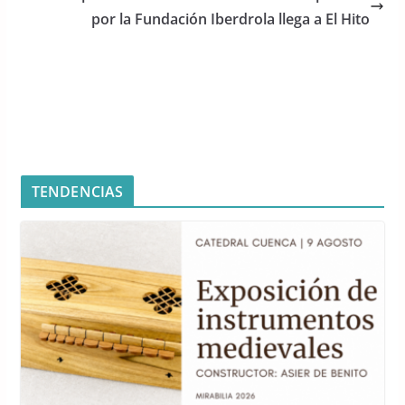
o
p
por la Fundación Iberdrola llega a El Hito
k
TENDENCIAS