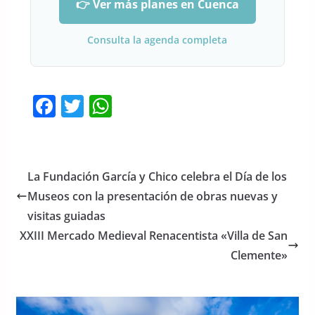
👉 Ver más planes en Cuenca
Consulta la agenda completa
F
T
W
a
w
h
c
itt
at
e
er
s
La Fundación García y Chico celebra el Día de los
b
A
Museos con la presentación de obras nuevas y
o
p
visitas guiadas
o
p
XXIII Mercado Medieval Renacentista «Villa de San
Clemente»
k