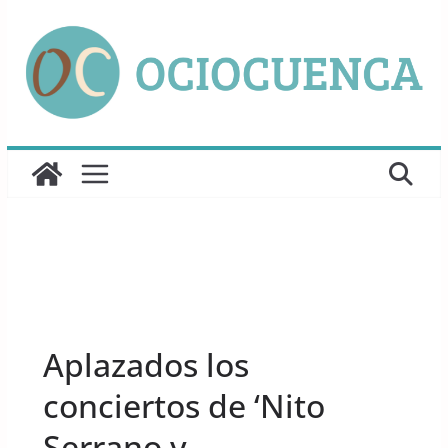
Saltar
al
contenido
UNCATEGORIZED
Aplazados los
conciertos de ‘Nito
Serrano y