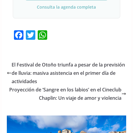
Consulta la agenda completa
F
T
W
a
w
h
c
itt
at
e
er
s
El Festival de Otoño triunfa a pesar de la previsión
b
A
de lluvia: masiva asistencia en el primer día de
o
p
actividades
o
p
Proyección de ‘Sangre en los labios’ en el Cineclub
Chaplin: Un viaje de amor y violencia
k