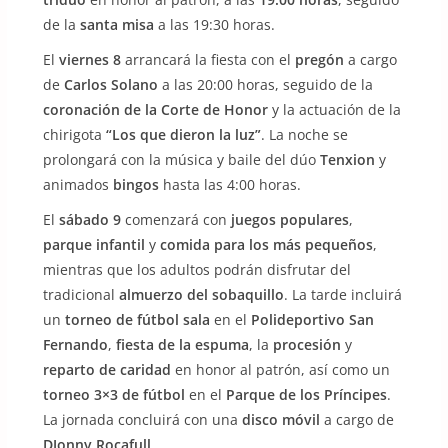
de la
santa misa
a las 19:30 horas.
El
viernes 8
arrancará la fiesta con el
pregón
a cargo
de
Carlos Solano
a las 20:00 horas, seguido de la
coronación de la Corte de Honor
y la actuación de la
chirigota
“Los que dieron la luz”
. La noche se
prolongará con la música y baile del dúo
Tenxion
y
animados
bingos
hasta las 4:00 horas.
El
sábado 9
comenzará con
juegos populares
,
parque infantil
y
comida para los más pequeños
,
mientras que los adultos podrán disfrutar del
tradicional
almuerzo del sobaquillo
. La tarde incluirá
un
torneo de fútbol sala
en el
Polideportivo San
Fernando
,
fiesta de la espuma
, la
procesión
y
reparto de caridad
en honor al patrón, así como un
torneo 3×3 de fútbol
en el
Parque de los Príncipes
.
La jornada concluirá con una
disco móvil
a cargo de
DJonny Rocafull
.