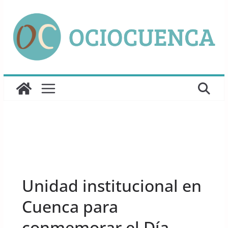
Saltar
al
contenido
UNCATEGORIZED
Unidad institucional en
Cuenca para
conmemorar el Día