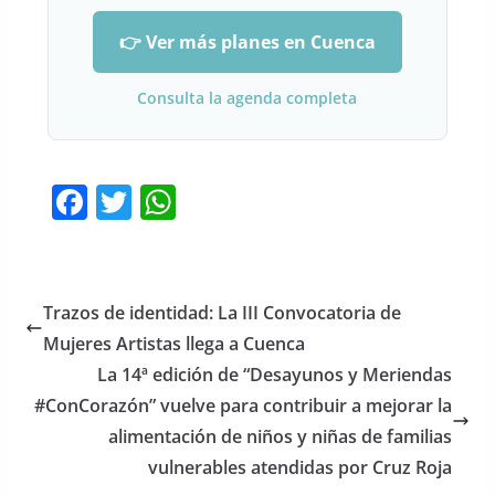
👉 Ver más planes en Cuenca
Consulta la agenda completa
F
T
W
a
w
h
c
itt
at
e
er
s
Trazos de identidad: La III Convocatoria de
b
A
Mujeres Artistas llega a Cuenca
o
p
La 14ª edición de “Desayunos y Meriendas
o
p
#ConCorazón” vuelve para contribuir a mejorar la
alimentación de niños y niñas de familias
k
vulnerables atendidas por Cruz Roja