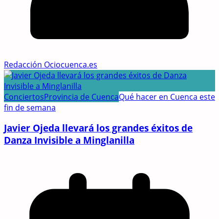
Redacción Ociocuenca.es
Conciertos
Provincia de Cuenca
Qué hacer en Cuenca este
fin de semana
Javier Ojeda llevará los grandes éxitos de
Danza Invisible a Minglanilla