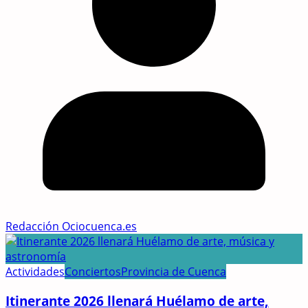
Redacción Ociocuenca.es
Actividades
Conciertos
Provincia de Cuenca
Itinerante 2026 llenará Huélamo de arte,