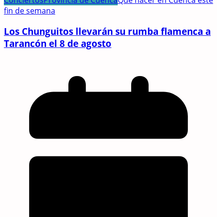
Conciertos
Provincia de Cuenca
Qué hacer en Cuenca este
fin de semana
Los Chunguitos llevarán su rumba flamenca a
Tarancón el 8 de agosto