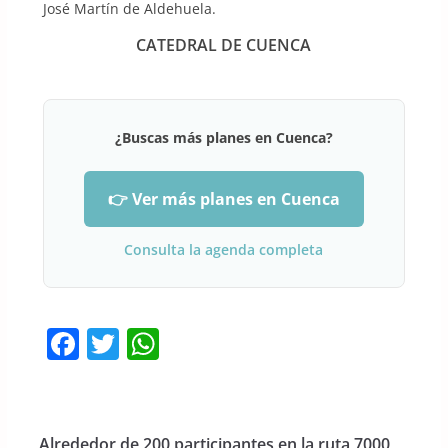
José Martín de Aldehuela.
CATEDRAL DE CUENCA
¿Buscas más planes en Cuenca?
👉 Ver más planes en Cuenca
Consulta la agenda completa
F
T
W
a
w
h
c
itt
at
e
er
s
Alrededor de 200 participantes en la ruta 7000