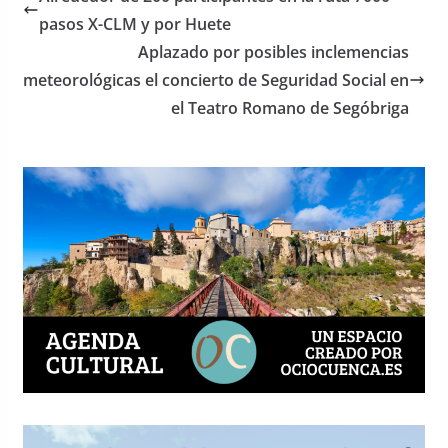
b
A
pasos X-CLM y por Huete
o
p
Aplazado por posibles inclemencias
o
p
meteorológicas el concierto de Seguridad Social en
el Teatro Romano de Segóbriga
k