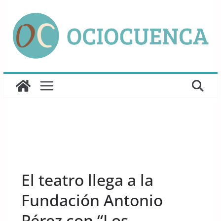
Saltar
al
contenido
UNCATEGORIZED
El teatro llega a la
Fundación Antonio
Pérez con “Los