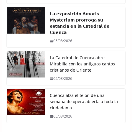
𝗟𝗮 𝗲𝘅𝗽𝗼𝘀𝗶𝗰𝗶𝗼́𝗻 𝗔𝗺𝗼𝗿𝗶𝘀
𝗠𝘆𝘀𝘁𝗲𝗿𝗶𝘂𝗺 𝗽𝗿𝗼𝗿𝗿𝗼𝗴𝗮 𝘀𝘂
𝗲𝘀𝘁𝗮𝗻𝗰𝗶𝗮 𝗲𝗻 𝗹𝗮 𝗖𝗮𝘁𝗲𝗱𝗿𝗮𝗹 𝗱𝗲
𝗖𝘂𝗲𝗻𝗰𝗮
05/08/2026
La Catedral de Cuenca abre
Mirabilia con los antiguos cantos
cristianos de Oriente
05/08/2026
Cuenca alza el telón de una
semana de ópera abierta a toda la
ciudadanía
05/08/2026