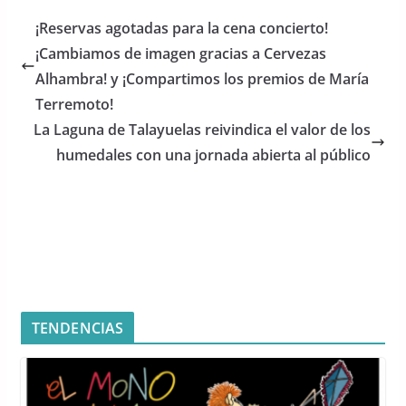
e
er
s
¡Reservas agotadas para la cena concierto!
b
A
¡Cambiamos de imagen gracias a Cervezas
o
p
Alhambra! y ¡Compartimos los premios de María
o
p
Terremoto!
La Laguna de Talayuelas reivindica el valor de los
k
humedales con una jornada abierta al público
TENDENCIAS