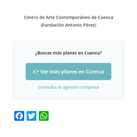
Centro de Arte Contemporáneo de Cuenca
(Fundación Antonio Pérez)
¿Buscas más planes en Cuenca?
👉 Ver más planes en Cuenca
Consulta la agenda completa
F
T
W
a
w
h
c
itt
at