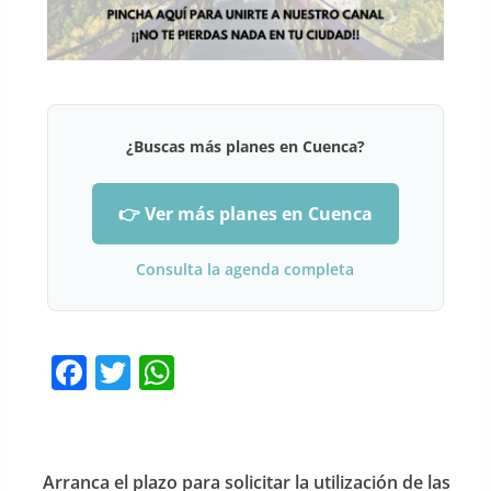
¿Buscas más planes en Cuenca?
👉 Ver más planes en Cuenca
Consulta la agenda completa
F
T
W
a
w
h
c
itt
at
e
er
s
Arranca el plazo para solicitar la utilización de las