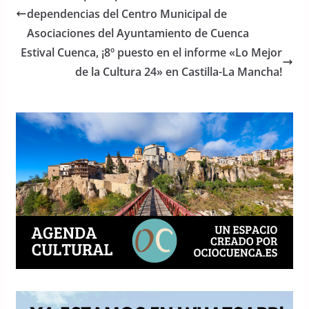
b
A
dependencias del Centro Municipal de
o
p
Asociaciones del Ayuntamiento de Cuenca
o
p
Estival Cuenca, ¡8º puesto en el informe «Lo Mejor
de la Cultura 24» en Castilla-La Mancha!
k