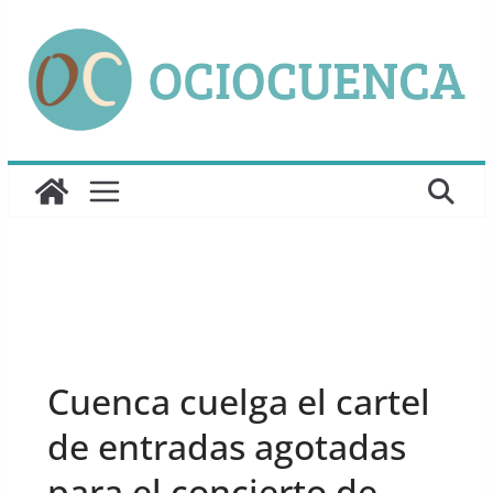
Saltar
al
contenido
UNCATEGORIZED
Cuenca cuelga el cartel
de entradas agotadas
para el concierto de