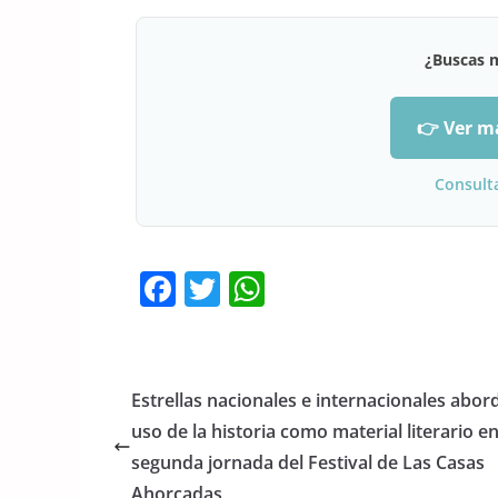
¿Buscas 
👉 Ver m
Consult
F
T
W
a
w
h
c
itt
at
e
er
s
Estrellas nacionales e internacionales abor
b
A
uso de la historia como material literario en
o
p
segunda jornada del Festival de Las Casas
Ahorcadas