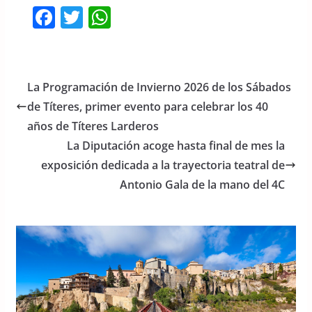
F
T
W
a
w
h
c
itt
at
e
er
s
La Programación de Invierno 2026 de los Sábados
b
A
de Títeres, primer evento para celebrar los 40
o
p
años de Títeres Larderos
o
p
La Diputación acoge hasta final de mes la
exposición dedicada a la trayectoria teatral de
k
Antonio Gala de la mano del 4C