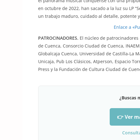
el panorama musical conquense con una propues
en octubre de 2022, han sacado a la luz su LP “
un trabajo maduro, cuidado al detalle, potente 
Enlace a «Pu
PATROCINADORES.
El núcleo de patrocinadores 
de Cuenca, Consorcio Ciudad de Cuenca, INAEM,
Globalcaja Cuenca, Universidad de Castilla-La M
Unicaja, Pub Los Clásicos, Atperson, Espacio To
Press y la Fundación de Cultura Ciudad de Cuen
¿Buscas 
👉 Ver m
Consult