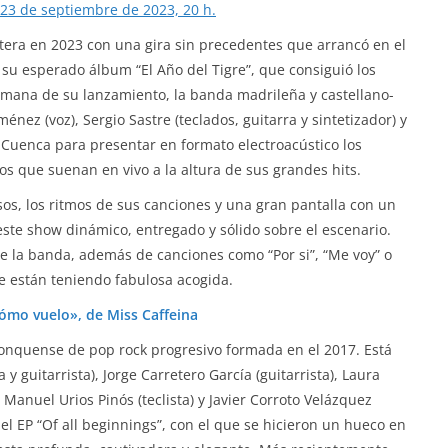
23 de septiembre de 2023, 20 h.
etera en 2023 con una gira sin precedentes que arrancó en el
 su esperado álbum “El Año del Tigre”, que consiguió los
semana de su lanzamiento, la banda madrileña y castellano-
nez (voz), Sergio Sastre (teclados, guitarra y sintetizador) y
l Cuenca para presentar en formato electroacústico los
s que suenan en vivo a la altura de sus grandes hits.
sos, los ritmos de sus canciones y una gran pantalla con un
este show dinámico, entregado y sólido sobre el escenario.
e la banda, además de canciones como “Por si”, “Me voy” o
e están teniendo fabulosa acogida.
cómo vuelo», de Miss Caffeina
conquense de pop rock progresivo formada en el 2017. Está
 y guitarrista), Jorge Carretero García (guitarrista), Laura
 Manuel Urios Pinós (teclista) y Javier Corroto Velázquez
 el EP “Of all beginnings”, con el que se hicieron un hueco en