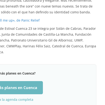
ta profunda, cautivadora y elegante. Más recientemente,
Seas beneath the sore” con nueve temas nuevos. Se trata de
y sólido con el que han definido su identidad como banda.
ll me up», de Panic Relief
de Estival Cuenca 23 se integra por Solán de Cabras, Parador
 Junta de Comunidades de Castilla-La Mancha, Fundación
ancha, Patronato Universitario Gil de Albornoz, UIMP,
rner, CMMPlay, Harinas Félix Saiz, Catedral de Cuenca, Europa
ca.
más planes en Cuenca?
ás planes en Cuenca
a la agenda completa