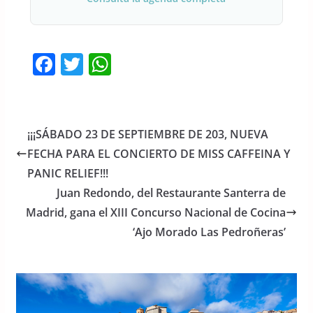
F
T
W
a
w
h
c
itt
at
e
er
s
¡¡¡SÁBADO 23 DE SEPTIEMBRE DE 203, NUEVA
b
A
FECHA PARA EL CONCIERTO DE MISS CAFFEINA Y
o
p
PANIC RELIEF!!!
o
p
Juan Redondo, del Restaurante Santerra de
Madrid, gana el XIII Concurso Nacional de Cocina
k
‘Ajo Morado Las Pedroñeras’