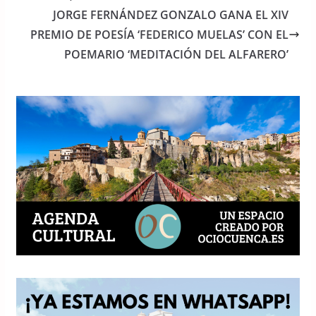
o
p
JORGE FERNÁNDEZ GONZALO GANA EL XIV
o
p
PREMIO DE POESÍA ‘FEDERICO MUELAS’ CON EL
POEMARIO ‘MEDITACIÓN DEL ALFARERO’
k