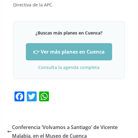
Directiva de la APC.
¿Buscas más planes en Cuenca?
👉 Ver más planes en Cuenca
Consulta la agenda completa
F
T
W
a
w
h
c
itt
at
e
er
s
Conferencia ‘Volvamos a Santiago’ de Vicente
b
A
Malabia, en el Museo de Cuenca