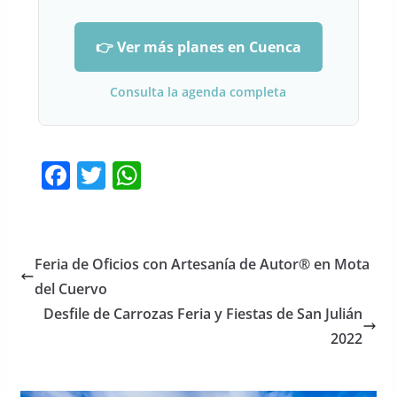
👉 Ver más planes en Cuenca
Consulta la agenda completa
F
T
W
a
w
h
c
itt
at
e
er
s
Feria de Oficios con Artesanía de Autor® en Mota
b
A
del Cuervo
o
p
Desfile de Carrozas Feria y Fiestas de San Julián
o
p
2022
k