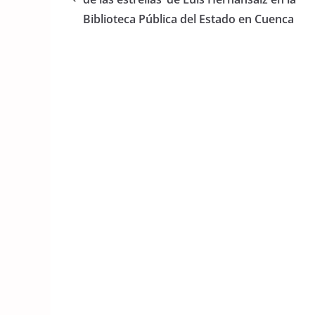
o
p
Biblioteca Pública del Estado en Cuenca
o
p
k