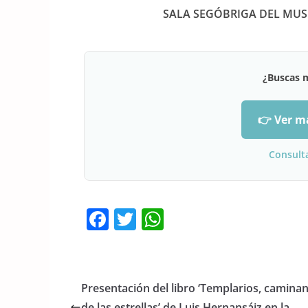
SALA SEGÓBRIGA DEL MUSE
¿Buscas 
👉 Ver m
Consult
F
T
W
a
w
h
c
itt
at
e
er
s
Presentación del libro ‘Templarios, camina
b
A
de las estrellas’ de Luis Hernansáiz en la