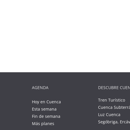
AGENDA
DESCUBRE CUE
Tren Turístico
Hoy en Cuenca
Cuenca Subterr
Esta semana
Luz Cuenca
Fin de semana
Segóbriga, Ercá
Más planes