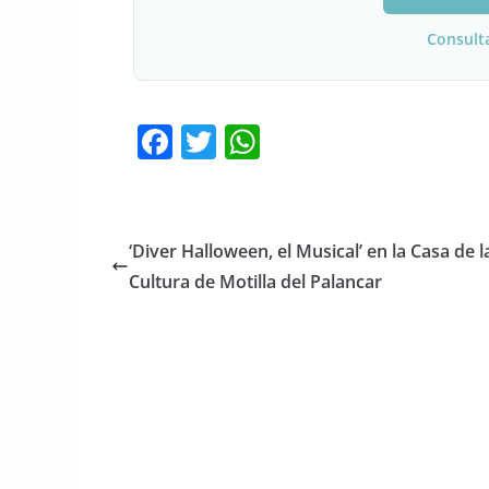
Consult
F
T
W
a
w
h
c
itt
at
e
er
s
‘Diver Halloween, el Musical’ en la Casa de l
b
A
Cultura de Motilla del Palancar
o
p
o
p
k