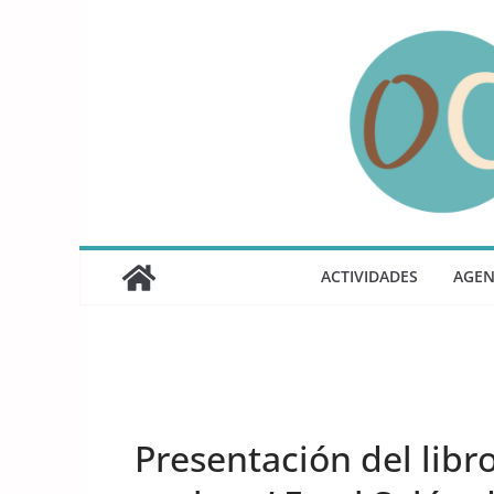
Saltar
al
contenido
ACTIVIDADES
AGE
UNCATEGORIZED
Presentación del libr