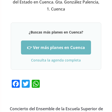
del Estado en Cuenca. Gta. González Palencia,
1. Cuenca
¿Buscas más planes en Cuenca?
👉 Ver más planes en Cuenca
Consulta la agenda completa
F
T
W
a
w
h
c
itt
at
e
er
s
Concierto del Ensemble de la Escuela Superior de