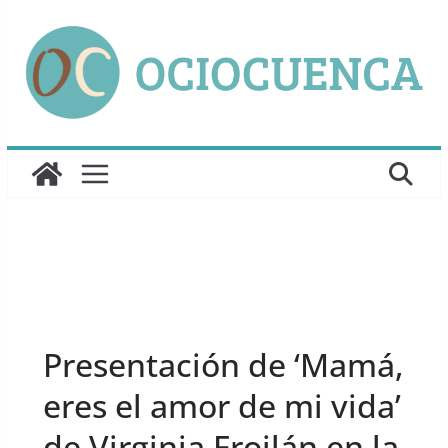
Saltar
al
contenido
UNCATEGORIZED
Presentación de ‘Mamá,
eres el amor de mi vida’
de Virginia Froilán en la