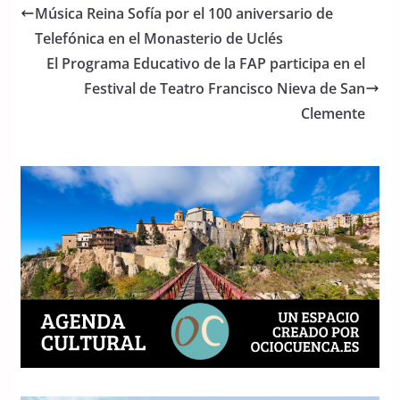
b
A
Música Reina Sofía por el 100 aniversario de
o
p
Telefónica en el Monasterio de Uclés
o
p
El Programa Educativo de la FAP participa en el
Festival de Teatro Francisco Nieva de San
k
Clemente