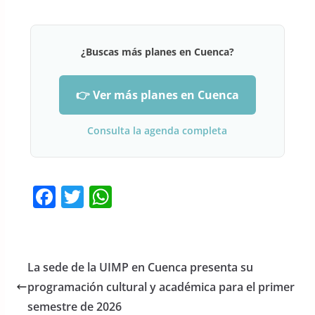
¿Buscas más planes en Cuenca?
👉 Ver más planes en Cuenca
Consulta la agenda completa
F
T
W
a
w
h
c
itt
at
e
er
s
La sede de la UIMP en Cuenca presenta su
b
A
programación cultural y académica para el primer
o
p
semestre de 2026