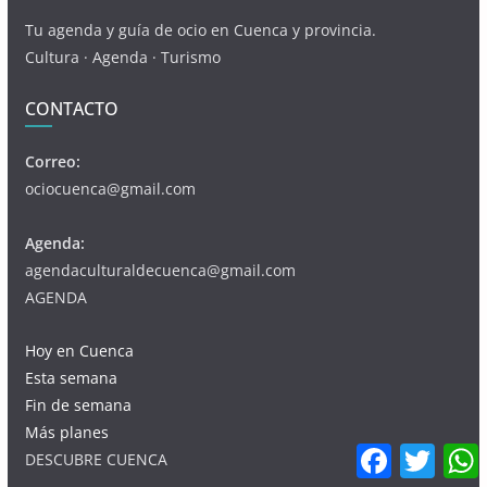
Tu agenda y guía de ocio en Cuenca y provincia.
Cultura · Agenda · Turismo
CONTACTO
Correo:
ociocuenca@gmail.com
Agenda:
agendaculturaldecuenca@gmail.com
AGENDA
Hoy en Cuenca
Esta semana
Fin de semana
Más planes
F
T
DESCUBRE CUENCA
a
w