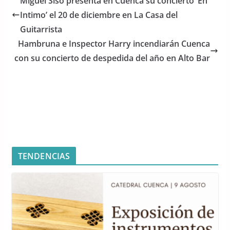
Miguel Siso presenta en Cuenca su concierto ‘En
b
A
Intimo’ el 20 de diciembre en La Casa del
o
p
Guitarrista
o
p
Hambruna e Inspector Harry incendiarán Cuenca
con su concierto de despedida del año en Alto Bar
k
TENDENCIAS