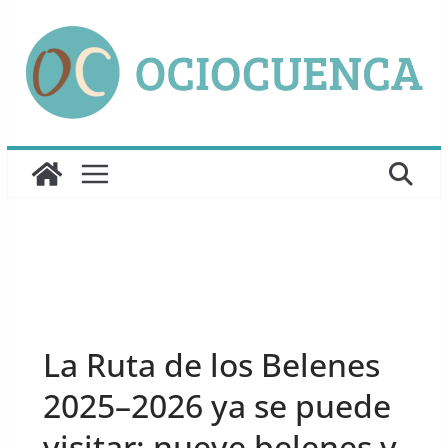
Saltar
al
contenido
UNCATEGORIZED
La Ruta de los Belenes
2025–2026 ya se puede
visitar: nueve belenes y