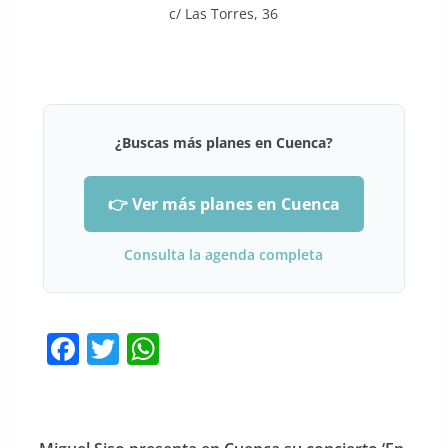
c/ Las Torres, 36
¿Buscas más planes en Cuenca?
👉 Ver más planes en Cuenca
Consulta la agenda completa
F
T
W
a
w
h
c
itt
at
e
er
s