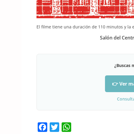
El filme tiene una duración de 110 minutos y la 
Salón del Cent
¿Buscas 
👉 Ver m
Consult
F
T
W