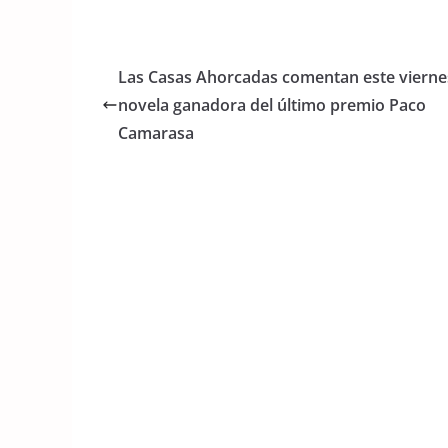
a
w
h
c
itt
at
e
er
s
Las Casas Ahorcadas comentan este viernes
b
A
novela ganadora del último premio Paco
o
p
Camarasa
o
p
k