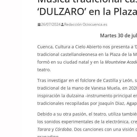
‘DULZARO’ en la Plaz
26/07/2024
Redacción Ociocuenca.es
Martes 30 de jul
Cuenca, Cultura a Cielo Abierto nos presenta a ‘
tradicional castellanoleonesa en la Plaza de la 
formó en su ciudad natal y en la
Mountview Acade
teatro.
Tras investigar en el folclore de Castilla y León
tradicional de la mano de Vanesa Muela, en 202
inspiración la dulzaina -instrumento principal e
tradicionales recopiladas por Joaquín Diaz, Agap
Debido a su otra pasión, el teatro, utiliza tambi
los sonidos experimentales de la electrónica, cr
Tarara
y
Córdoba
. Dos canciones con una visión d
granadino.