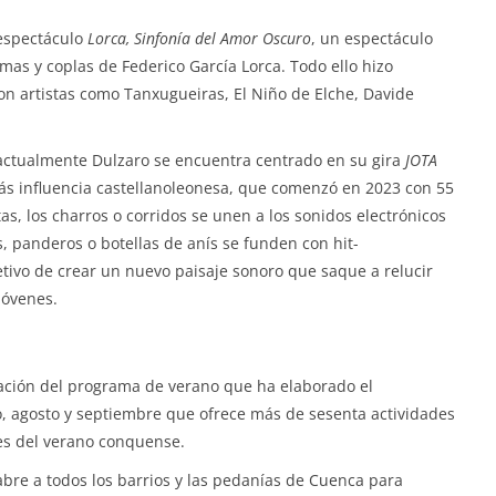
 espectáculo
Lorca, Sinfonía del Amor Oscuro
, un espectáculo
as y coplas de Federico García Lorca. Todo ello hizo
con artistas como Tanxugueiras, El Niño de Elche, Davide
 actualmente Dulzaro se encuentra centrado en su gira
JOTA
s influencia castellanoleonesa, que comenzó en 2023 con 55
as, los charros o corridos se unen a los sonidos electrónicos
 panderos o botellas de anís se funden con hit-
jetivo de crear un nuevo paisaje sonoro que saque a relucir
jóvenes.
mación del programa de verano que ha elaborado el
, agosto y septiembre que ofrece más de sesenta actividades
hes del verano conquense.
abre a todos los barrios y las pedanías de Cuenca para