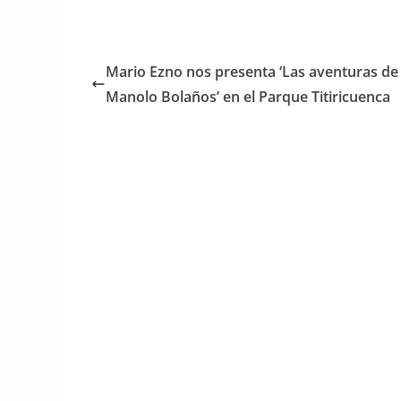
a
w
h
c
itt
at
e
er
s
Mario Ezno nos presenta ‘Las aventuras de
b
A
Manolo Bolaños’ en el Parque Titiricuenca
o
p
o
p
k