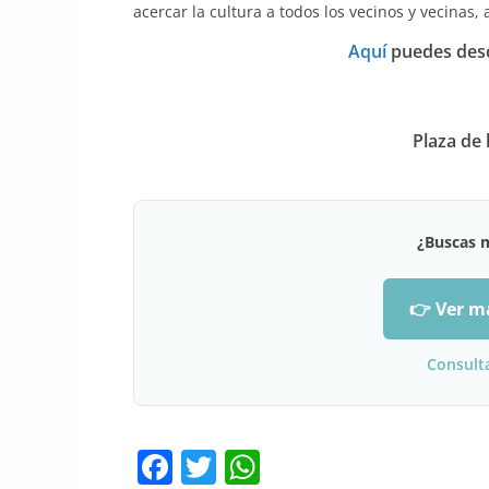
acercar la cultura a todos los vecinos y vecinas, 
Aquí
puedes desc
Plaza de
¿Buscas 
👉 Ver m
Consult
F
T
W