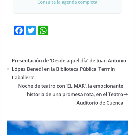
Consulta la agenda completa
F
T
W
a
w
h
c
itt
at
e
er
s
Presentación de ‘Desde aquel día’ de Juan Antonio
b
A
López Benedí en la Biblioteca Pública ‘Fermín
o
p
Caballero’
o
p
Noche de teatro con ‘EL MAR’, la emocionante
historia de una promesa rota, en el Teatro
k
Auditorio de Cuenca