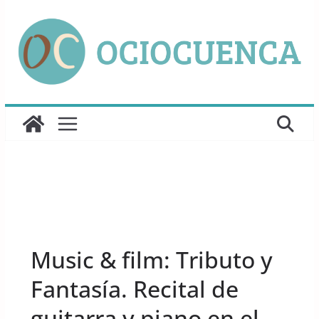
Saltar
al
contenido
UNCATEGORIZED
Music & film: Tributo y
Fantasía. Recital de
guitarra y piano en el