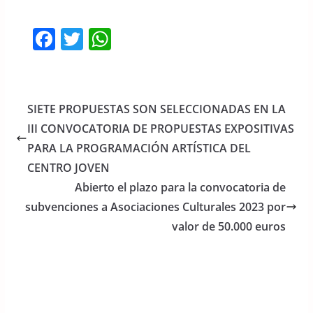
F
T
W
a
w
h
c
itt
at
e
er
s
SIETE PROPUESTAS SON SELECCIONADAS EN LA
b
A
III CONVOCATORIA DE PROPUESTAS EXPOSITIVAS
o
p
PARA LA PROGRAMACIÓN ARTÍSTICA DEL
o
p
CENTRO JOVEN
Abierto el plazo para la convocatoria de
k
subvenciones a Asociaciones Culturales 2023 por
valor de 50.000 euros