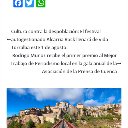
F
T
W
a
w
h
c
itt
at
e
er
s
Cultura contra la despoblación: El festival
b
A
autogestionado Alcarria Rock llenará de vida
o
p
Torralba este 1 de agosto.
o
p
Rodrigo Muñoz recibe el primer premio al Mejor
Trabajo de Periodismo local en la gala anual de la
k
Asociación de la Prensa de Cuenca