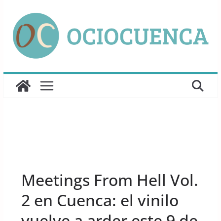
Saltar
al
contenido
UNCATEGORIZED
Meetings From Hell Vol.
2 en Cuenca: el vinilo
vuelve a arder este 9 de