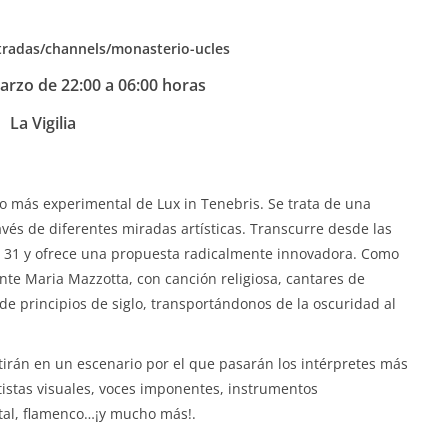
ntradas/channels/monasterio-ucles
rzo de 22:00 a 06:00 horas
La Vigilia
nto más experimental de Lux in Tenebris. Se trata de una
avés de diferentes miradas artísticas. Transcurre desde las
o 31 y ofrece una propuesta radicalmente innovadora. Como
nte Maria Mazzotta, con canción religiosa, cantares de
de principios de siglo, transportándonos de la oscuridad al
rtirán en un escenario por el que pasarán los intérpretes más
rtistas visuales, voces imponentes, instrumentos
ntal, flamenco…¡y mucho más!.