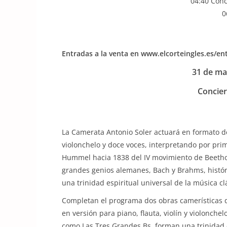
04:40 Con
0
Entradas a la venta en www.elcorteingles.es/e
31 de ma
Concier
La Camerata Antonio Soler actuará en formato de
violonchelo y doce voces, interpretando por pr
Hummel hacia 1838 del IV movimiento de Beetho
grandes genios alemanes, Bach y Brahms, histó
una trinidad espiritual universal de la música cl
Completan el programa dos obras camerísticas 
en versión para piano, flauta, violín y violonch
como Las Tres Grandes Bs, forman una trinidad es