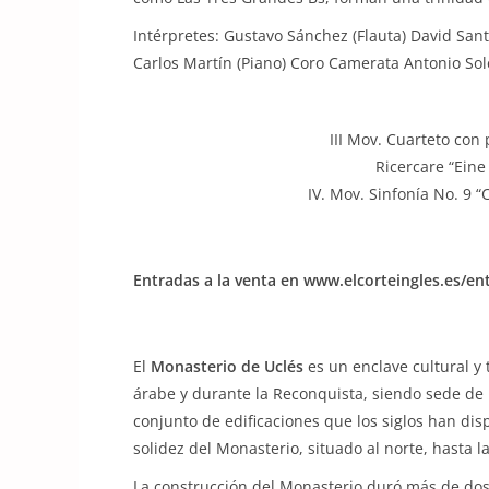
Intérpretes: Gustavo Sánchez (Flauta) David Sant
Carlos Martín (Piano) Coro Camerata Antonio Sol
III Mov. Cuarteto con
Ricercare “Eine
IV. Mov. Sinfonía No. 9 
Entradas a la venta en www.elcorteingles.es/e
El
Monasterio de Uclés
es un enclave cultural y 
árabe y durante la Reconquista, siendo sede de l
conjunto de edificaciones que los siglos han dis
solidez del Monasterio, situado al norte, hasta 
La construcción del Monasterio duró más de dos 