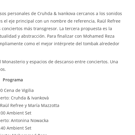
sos personales de Cruhda & Ivankova cercanos a los sonidos
es el eje principal con un nombre de referencia, Raül Refree
 conciertos más transgresor. La tercera propuesta es la
tualidad y abstracción. Para finalizar con Mohamed Reza
ampliamente como el mejor intérprete del tombak alrededor
el Monasterio y espacios de descanso entre conciertos. Una
dos.
Programa
0 Cena de Vigilia
ierto: Cruhda & Ivankovà
 Raül Refree y María Mazzotta
:00 Ambient Set
ierto: Antonina Nowacka
:40 Ambient Set