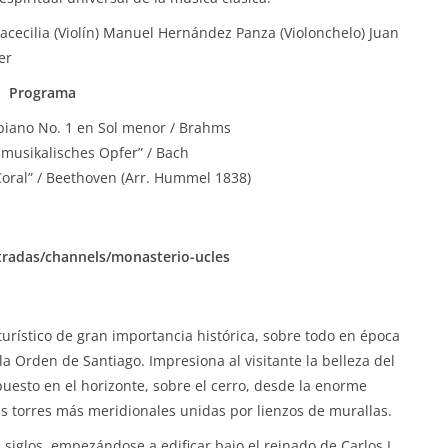
acecilia (Violín) Manuel Hernández Panza (Violonchelo) Juan
er
Programa
 piano No. 1 en Sol menor / Brahms
 musikalisches Opfer” / Bach
“Coral” / Beethoven (Arr. Hummel 1838)
ntradas/channels/monasterio-ucles
turístico de gran importancia histórica, sobre todo en época
a Orden de Santiago. Impresiona al visitante la belleza del
puesto en el horizonte, sobre el cerro, desde la enorme
las torres más meridionales unidas por lienzos de murallas.
siglos, empezándose a edificar bajo el reinado de Carlos I,