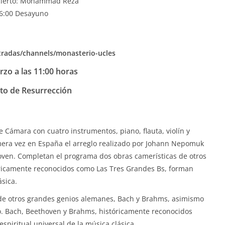
cierto: Mohammad Reza
6:00 Desayuno
ntradas/channels/monasterio-ucles
rzo a las 11:00 horas
to de Resurrección
 Cámara con cuatro instrumentos, piano, flauta, violín y
imera vez en España el arreglo realizado por Johann Nepomuk
ven. Completan el programa dos obras camerísticas de otros
ricamente reconocidos como Las Tres Grandes Bs, forman
ásica.
de otros grandes genios alemanes, Bach y Brahms, asimismo
elo. Bach, Beethoven y Brahms, históricamente reconocidos
piritual universal de la música clásica.