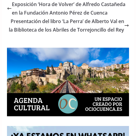
e
er
s
Exposición ‘Hora de Volver’ de Alfredo Castañeda
b
A
en la Fundación Antonio Pérez de Cuenca
o
p
Presentación del libro ‘La Perra’ de Alberto Val en
o
p
la Biblioteca de los Abriles de Torrejoncillo del Rey
k