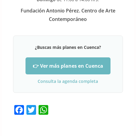
Fundación Antonio Pérez. Centro de Arte
Contemporáneo
¿Buscas más planes en Cuenca?
👉 Ver más planes en Cuenca
Consulta la agenda completa
F
T
W
a
w
h
c
itt
at