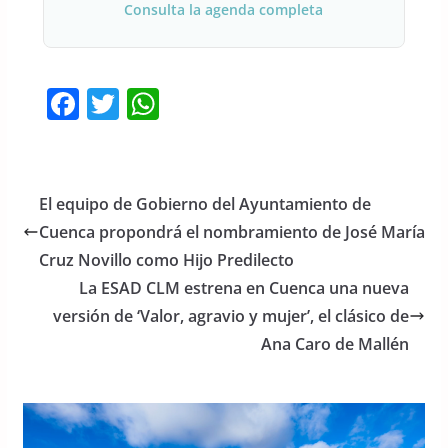
Consulta la agenda completa
F
T
W
a
w
h
c
itt
at
e
er
s
El equipo de Gobierno del Ayuntamiento de
b
A
Cuenca propondrá el nombramiento de José María
o
p
Cruz Novillo como Hijo Predilecto
o
p
La ESAD CLM estrena en Cuenca una nueva
versión de ‘Valor, agravio y mujer’, el clásico de
k
Ana Caro de Mallén