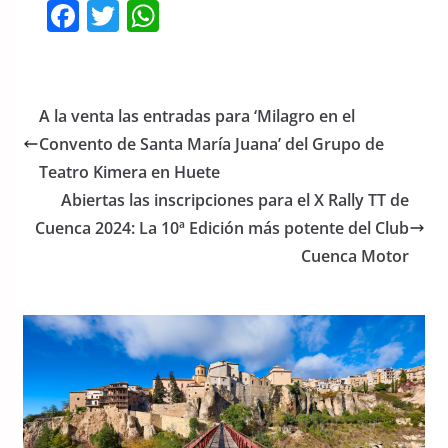
F
T
W
a
w
h
c
itt
at
e
er
s
A la venta las entradas para ‘Milagro en el
b
A
Convento de Santa María Juana’ del Grupo de
o
p
Teatro Kimera en Huete
o
p
Abiertas las inscripciones para el X Rally TT de
Cuenca 2024: La 10ª Edición más potente del Club
k
Cuenca Motor