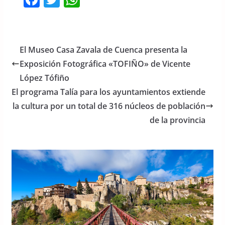
a
w
h
c
itt
at
e
er
s
El Museo Casa Zavala de Cuenca presenta la
b
A
Exposición Fotográfica «TOFIÑO» de Vicente
o
p
López Tófiño
o
p
El programa Talía para los ayuntamientos extiende
la cultura por un total de 316 núcleos de población
k
de la provincia