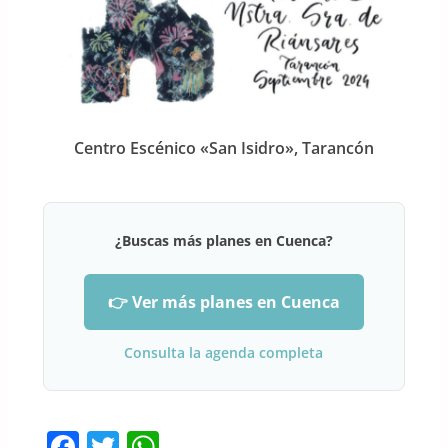
Centro Escénico «San Isidro», Tarancón
¿Buscas más planes en Cuenca?
👉 Ver más planes en Cuenca
Consulta la agenda completa
F
T
W