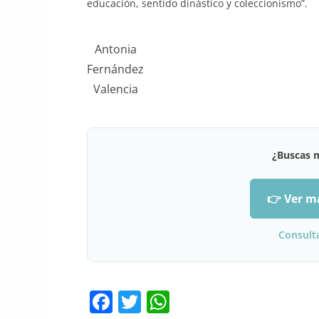
educación, sentido dinástico y coleccionismo”.
Antonia
Fernández
Valencia
¿Buscas 
👉 Ver m
Consult
F
T
W