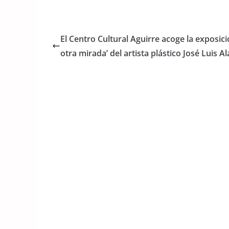
a
w
h
c
itt
at
e
er
s
El Centro Cultural Aguirre acoge la exposici
b
A
otra mirada’ del artista plástico José Luis A
o
p
o
p
k