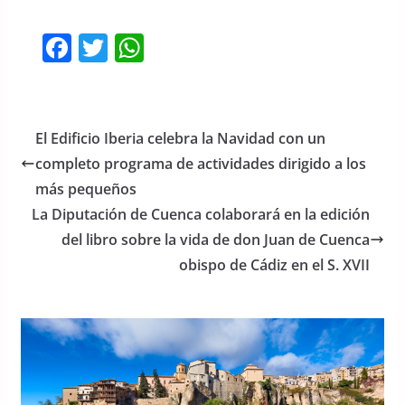
F
T
W
a
w
h
c
itt
at
e
er
s
El Edificio Iberia celebra la Navidad con un
b
A
completo programa de actividades dirigido a los
o
p
más pequeños
o
p
La Diputación de Cuenca colaborará en la edición
del libro sobre la vida de don Juan de Cuenca
k
obispo de Cádiz en el S. XVII