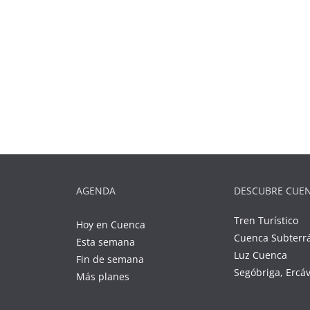
AGENDA
DESCUBRE CUE
Tren Turístico
Hoy en Cuenca
Cuenca Subterr
Esta semana
Luz Cuenca
Fin de semana
Segóbriga, Ercá
Más planes