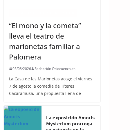
ACTIVIDADES
QUÉ HACER EN CUENCA ESTE FIN DE SEMANA
“El mono y la cometa”
lleva el teatro de
marionetas familiar a
Palomera
05/08/2026
Redacción Ociocuenca.es
La Casa de las Marionetas acoge el viernes
7 de agosto la comedia de Títeres
Cacaramusa, una propuesta llena de
𝗟𝗮 𝗲𝘅𝗽𝗼𝘀𝗶𝗰𝗶𝗼́𝗻 𝗔𝗺𝗼𝗿𝗶𝘀
𝗠𝘆𝘀𝘁𝗲𝗿𝗶𝘂𝗺 𝗽𝗿𝗼𝗿𝗿𝗼𝗴𝗮
𝘀𝘂 𝗲𝘀𝘁𝗮𝗻𝗰𝗶𝗮 𝗲𝗻 𝗹𝗮