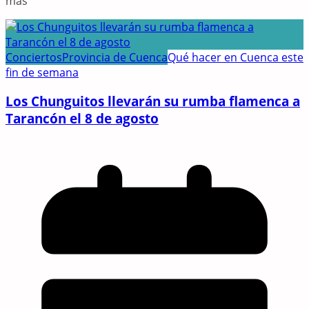
más
Conciertos
Provincia de Cuenca
Qué hacer en Cuenca este
fin de semana
Los Chunguitos llevarán su rumba flamenca a
Tarancón el 8 de agosto