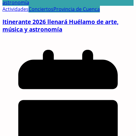
Actividades
Conciertos
Provincia de Cuenca
Itinerante 2026 llenará Huélamo de arte,
música y astronomía