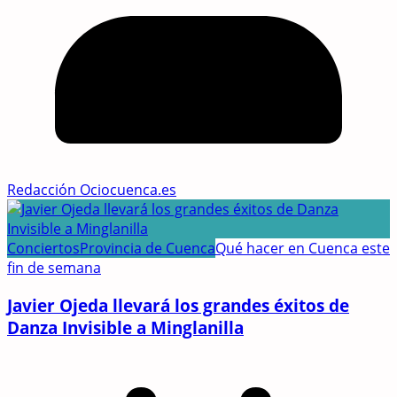
Redacción Ociocuenca.es
Conciertos
Provincia de Cuenca
Qué hacer en Cuenca este
fin de semana
Javier Ojeda llevará los grandes éxitos de
Danza Invisible a Minglanilla