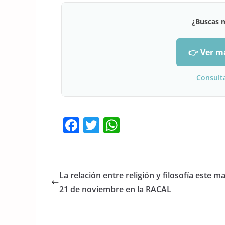
¿Buscas 
👉 Ver m
Consult
F
T
W
a
w
h
c
itt
at
e
er
s
La relación entre religión y filosofía este m
b
A
21 de noviembre en la RACAL
o
p
o
p