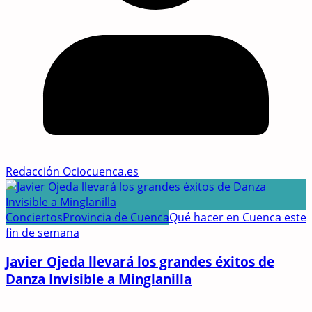
Redacción Ociocuenca.es
Conciertos
Provincia de Cuenca
Qué hacer en Cuenca este
fin de semana
Javier Ojeda llevará los grandes éxitos de
Danza Invisible a Minglanilla