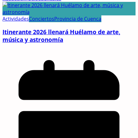
Actividades
Conciertos
Provincia de Cuenca
Itinerante 2026 llenará Huélamo de arte,
música y astronomía