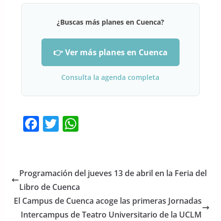
¿Buscas más planes en Cuenca?
👉 Ver más planes en Cuenca
Consulta la agenda completa
F
T
W
a
w
h
c
itt
at
e
er
s
Programación del jueves 13 de abril en la Feria del
b
A
Libro de Cuenca
o
p
El Campus de Cuenca acoge las primeras Jornadas
o
p
Intercampus de Teatro Universitario de la UCLM