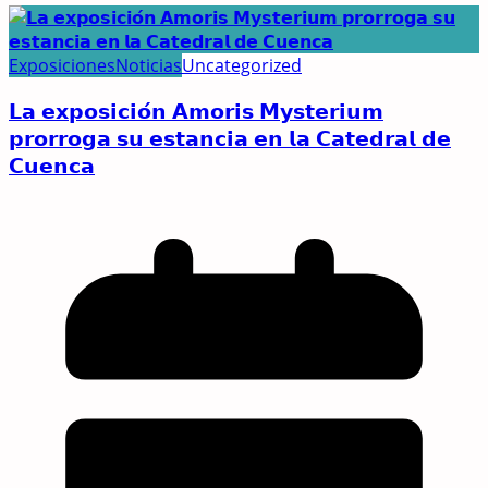
Exposiciones
Noticias
Uncategorized
𝗟𝗮 𝗲𝘅𝗽𝗼𝘀𝗶𝗰𝗶𝗼́𝗻 𝗔𝗺𝗼𝗿𝗶𝘀 𝗠𝘆𝘀𝘁𝗲𝗿𝗶𝘂𝗺
𝗽𝗿𝗼𝗿𝗿𝗼𝗴𝗮 𝘀𝘂 𝗲𝘀𝘁𝗮𝗻𝗰𝗶𝗮 𝗲𝗻 𝗹𝗮 𝗖𝗮𝘁𝗲𝗱𝗿𝗮𝗹 𝗱𝗲
𝗖𝘂𝗲𝗻𝗰𝗮