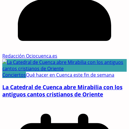
Redacción Ociocuenca.es
Conciertos
Qué hacer en Cuenca este fin de semana
La Catedral de Cuenca abre Mirabilia con los
antiguos cantos cristianos de Oriente