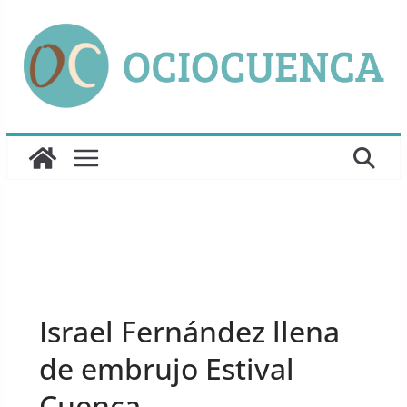
Saltar
al
contenido
UNCATEGORIZED
Israel Fernández llena
de embrujo Estival
Cuenca