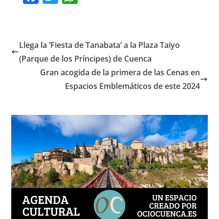
a
w
h
c
itt
at
e
er
s
Llega la ‘Fiesta de Tanabata’ a la Plaza Taiyo
b
A
(Parque de los Príncipes) de Cuenca
o
p
Gran acogida de la primera de las Cenas en
o
p
Espacios Emblemáticos de este 2024
k