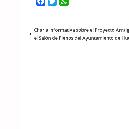
F
T
W
a
w
h
c
itt
at
e
er
s
Charla informativa sobre el Proyecto Arrai
b
A
el Salón de Plenos del Ayuntamiento de Hu
o
p
o
p
k