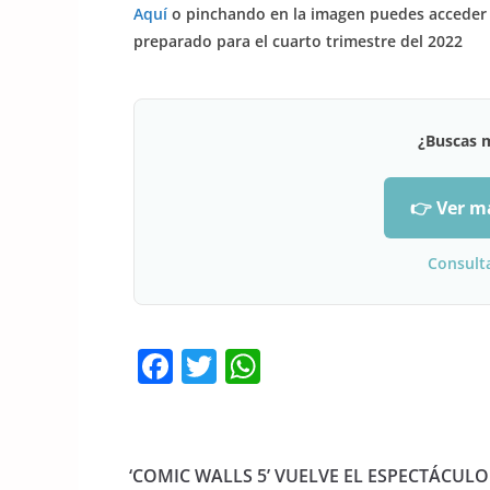
Aquí
o pinchando en la imagen puedes acceder 
preparado para el cuarto trimestre del 2022
¿Buscas 
👉 Ver m
Consult
F
T
W
a
w
h
c
itt
at
e
er
s
‘COMIC WALLS 5’ VUELVE EL ESPECTÁCUL