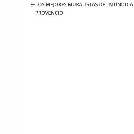
b
A
LOS MEJORES MURALISTAS DEL MUNDO A
o
p
PROVENCIO
o
p
k