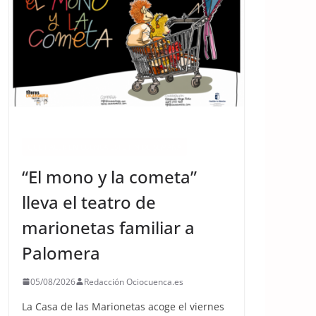
ACTIVIDADES
QUÉ HACER EN CUENCA ESTE FIN DE SEMANA
“El mono y la cometa”
lleva el teatro de
marionetas familiar a
Palomera
05/08/2026
Redacción Ociocuenca.es
La Casa de las Marionetas acoge el viernes