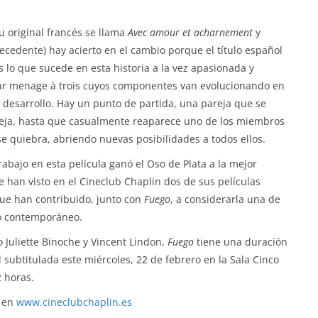
su original francés se llama
Avec amour et acharnement
y
ecedente) hay acierto en el cambio porque el título español
s lo que sucede en esta historia a la vez apasionada y
lar menage à trois cuyos componentes van evolucionando en
u desarrollo. Hay un punto de partida, una pareja que se
reja, hasta que casualmente reaparece uno de los miembros
 se quiebra, abriendo nuevas posibilidades a todos ellos.
trabajo en esta película ganó el Oso de Plata a la mejor
 se han visto en el Cineclub Chaplin dos de sus películas
ue han contribuido, junto con
Fuego
, a considerarla una de
eo contemporáneo.
 Juliette Binoche y Vincent Lindon,
Fuego
tiene una duración
 subtitulada este miércoles, 22 de febrero en la Sala Cinco
2 horas.
n en
www.cineclubchaplin.es