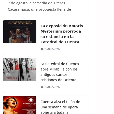
7 de agosto la comedia de Títeres
Cacaramusa, una propuesta llena de
𝗟𝗮 𝗲𝘅𝗽𝗼𝘀𝗶𝗰𝗶𝗼́𝗻 𝗔𝗺𝗼𝗿𝗶𝘀
𝗠𝘆𝘀𝘁𝗲𝗿𝗶𝘂𝗺 𝗽𝗿𝗼𝗿𝗿𝗼𝗴𝗮
𝘀𝘂 𝗲𝘀𝘁𝗮𝗻𝗰𝗶𝗮 𝗲𝗻 𝗹𝗮
𝗖𝗮𝘁𝗲𝗱𝗿𝗮𝗹 𝗱𝗲 𝗖𝘂𝗲𝗻𝗰𝗮
05/08/2026
La Catedral de Cuenca
abre Mirabilia con los
antiguos cantos
cristianos de Oriente
05/08/2026
Cuenca alza el telón de
una semana de ópera
abierta a toda la