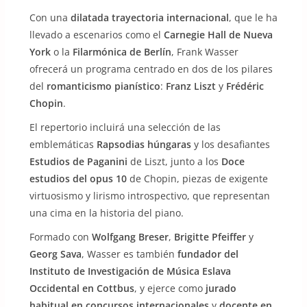
Con una
dilatada trayectoria internacional
, que le ha
llevado a escenarios como el
Carnegie Hall de Nueva
York
o la
Filarmónica de Berlín
, Frank Wasser
ofrecerá un programa centrado en dos de los pilares
del
romanticismo pianístico
:
Franz Liszt
y
Frédéric
Chopin
.
El repertorio incluirá una selección de las
emblemáticas
Rapsodias húngaras
y los desafiantes
Estudios de Paganini
de Liszt, junto a los
Doce
estudios del opus 10
de Chopin, piezas de exigente
virtuosismo y lirismo introspectivo, que representan
una cima en la historia del piano.
Formado con
Wolfgang Breser
,
Brigitte Pfeiffer
y
Georg Sava
, Wasser es también
fundador del
Instituto de Investigación de Música Eslava
Occidental en Cottbus
, y ejerce como
jurado
habitual en concursos internacionales
y
docente en