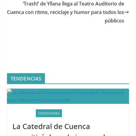
o
p
‘Trash!’ de Yllana llega al Teatro Auditorio de
Cuenca con ritmo, reciclaje y humor para todos los
k
públicos
TENDENCIAS
ACTIVIDADES
EXPOSICIONES
La Catedral de Cuenca