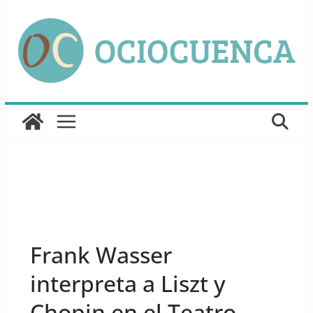
Saltar
al
contenido
UNCATEGORIZED
Frank Wasser
interpreta a Liszt y
Chopin en el Teatro