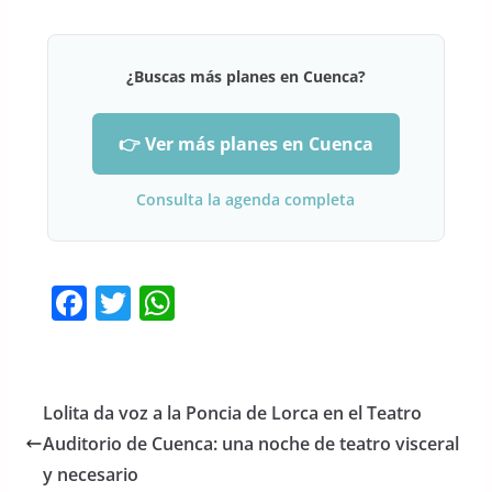
¿Buscas más planes en Cuenca?
👉 Ver más planes en Cuenca
Consulta la agenda completa
F
T
W
a
w
h
c
itt
at
e
er
s
Lolita da voz a la Poncia de Lorca en el Teatro
b
A
Auditorio de Cuenca: una noche de teatro visceral
o
p
y necesario