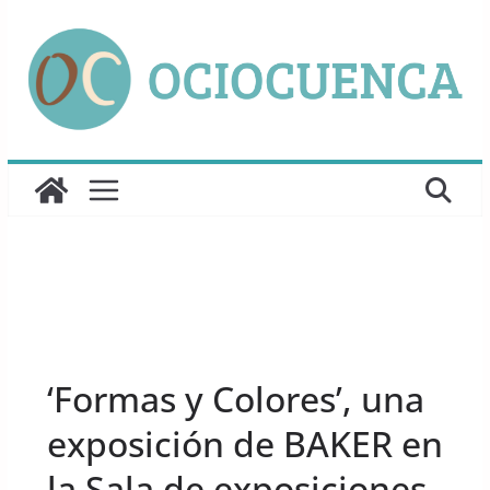
Saltar
al
contenido
UNCATEGORIZED
‘Formas y Colores’, una
exposición de BAKER en
la Sala de exposiciones