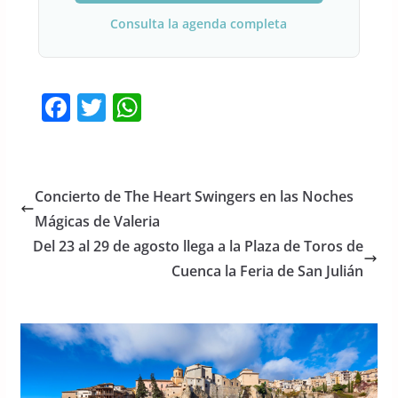
Consulta la agenda completa
F
T
W
a
w
h
c
itt
at
e
er
s
Concierto de The Heart Swingers en las Noches
b
A
Mágicas de Valeria
o
p
Del 23 al 29 de agosto llega a la Plaza de Toros de
o
p
Cuenca la Feria de San Julián
k