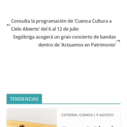
a
w
h
c
itt
at
e
er
s
Consulta la programación de ‘Cuenca Cultura a
b
A
Cielo Abierto’ del 6 al 12 de julio
o
p
Segóbriga acogerá un gran concierto de bandas
o
p
dentro de ‘Actuamos en Patrimonio’
k
TENDENCIAS