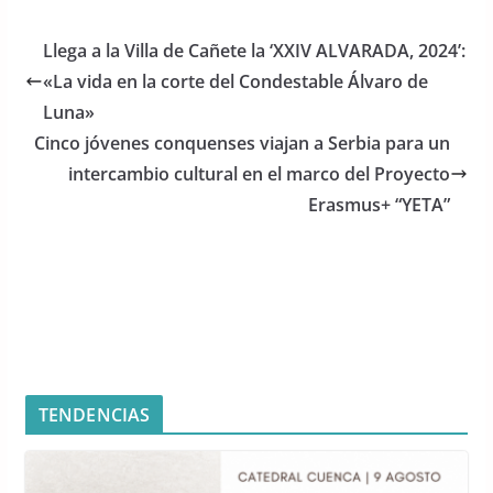
c
itt
at
e
er
s
Llega a la Villa de Cañete la ‘XXIV ALVARADA, 2024’:
b
A
«La vida en la corte del Condestable Álvaro de
o
p
Luna»
o
p
Cinco jóvenes conquenses viajan a Serbia para un
intercambio cultural en el marco del Proyecto
k
Erasmus+ “YETA”
TENDENCIAS