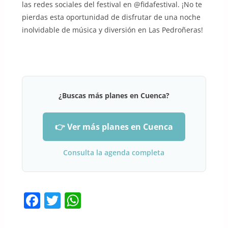
las redes sociales del festival en @fidafestival. ¡No te
pierdas esta oportunidad de disfrutar de una noche
inolvidable de música y diversión en Las Pedroñeras!
¿Buscas más planes en Cuenca?
👉 Ver más planes en Cuenca
Consulta la agenda completa
F
T
W
a
w
h