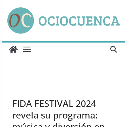
Saltar
al
contenido
UNCATEGORIZED
FIDA FESTIVAL 2024
revela su programa:
música y diversión en