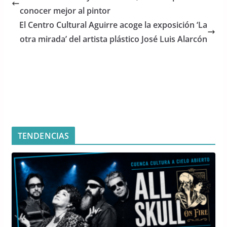
b
A
conocer mejor al pintor
o
p
El Centro Cultural Aguirre acoge la exposición ‘La
o
p
otra mirada’ del artista plástico José Luis Alarcón
k
TENDENCIAS