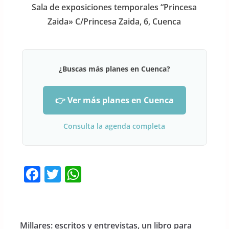
Sala de exposiciones temporales “Princesa
Zaida» C/Princesa Zaida, 6, Cuenca
¿Buscas más planes en Cuenca?
👉 Ver más planes en Cuenca
Consulta la agenda completa
F
T
W
a
w
h
c
itt
at
e
er
s
Millares: escritos y entrevistas, un libro para