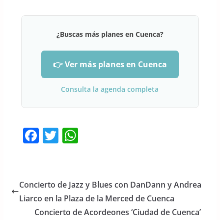
¿Buscas más planes en Cuenca?
👉 Ver más planes en Cuenca
Consulta la agenda completa
F
T
W
a
w
h
c
itt
at
e
er
s
Concierto de Jazz y Blues con DanDann y Andrea
b
A
Liarco en la Plaza de la Merced de Cuenca
o
p
Concierto de Acordeones ‘Ciudad de Cuenca’