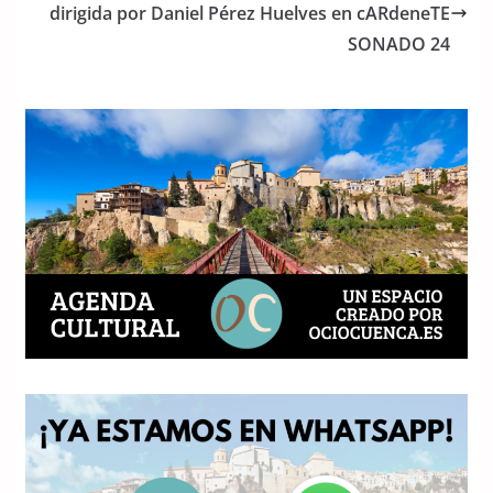
o
p
dirigida por Daniel Pérez Huelves en cARdeneTE
SONADO 24
k