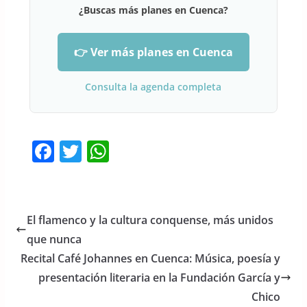
¿Buscas más planes en Cuenca?
👉 Ver más planes en Cuenca
Consulta la agenda completa
F
T
W
a
w
h
c
itt
at
e
er
s
El flamenco y la cultura conquense, más unidos
b
A
que nunca
o
p
Recital Café Johannes en Cuenca: Música, poesía y
o
p
presentación literaria en la Fundación García y
Chico
k