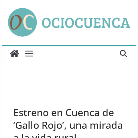
Saltar
al
contenido
UNCATEGORIZED
Estreno en Cuenca de
‘Gallo Rojo’, una mirada
a la vida rural